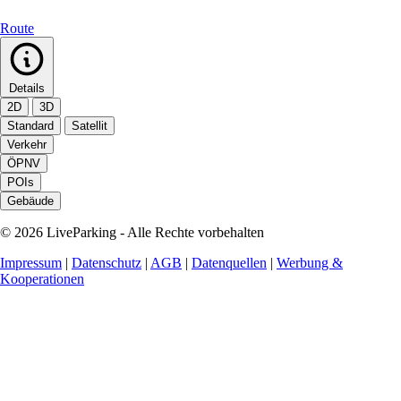
Route
Details
2D
3D
Standard
Satellit
Verkehr
ÖPNV
POIs
Gebäude
© 2026 LiveParking - Alle Rechte vorbehalten
Impressum
|
Datenschutz
|
AGB
|
Datenquellen
|
Werbung &
Kooperationen