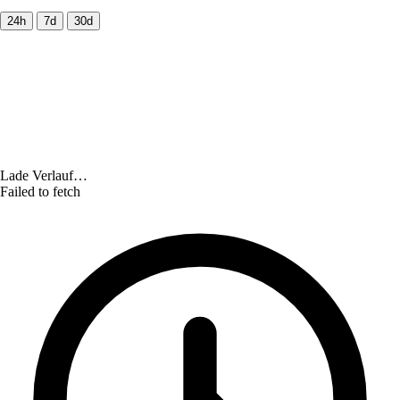
24h
7d
30d
Lade Verlauf…
Failed to fetch