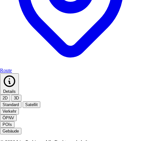
Route
Details
2D
3D
Standard
Satellit
Verkehr
ÖPNV
POIs
Gebäude