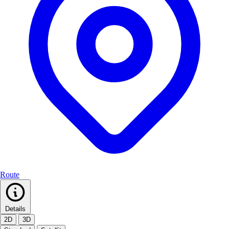
Route
Details
2D
3D