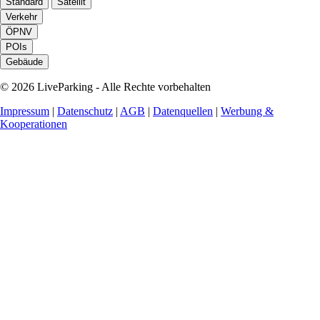
Standard
Satellit
Verkehr
ÖPNV
POIs
Gebäude
© 2026 LiveParking - Alle Rechte vorbehalten
Impressum
|
Datenschutz
|
AGB
|
Datenquellen
|
Werbung &
Kooperationen