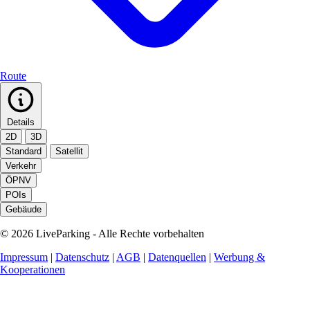
Route
Details
2D
3D
Standard
Satellit
Verkehr
ÖPNV
POIs
Gebäude
© 2026 LiveParking - Alle Rechte vorbehalten
Impressum
|
Datenschutz
|
AGB
|
Datenquellen
|
Werbung &
Kooperationen