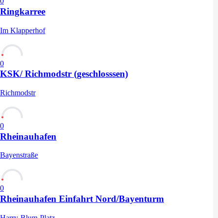
0
Ringkarree
Im Klapperhof
0
KSK/ Richmodstr (geschlosssen)
Richmodstr
0
Rheinauhafen
Bayenstraße
0
Rheinauhafen Einfahrt Nord/Bayenturm
Harry-Blum-Platz