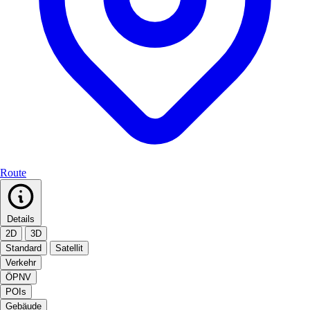
Route
Details
2D
3D
Standard
Satellit
Verkehr
ÖPNV
POIs
Gebäude