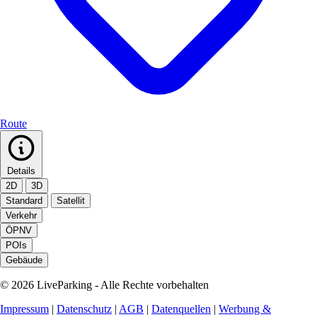
Route
Details
2D
3D
Standard
Satellit
Verkehr
ÖPNV
POIs
Gebäude
© 2026 LiveParking - Alle Rechte vorbehalten
Impressum
|
Datenschutz
|
AGB
|
Datenquellen
|
Werbung &