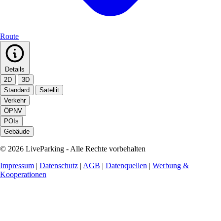
Route
Details
2D
3D
Standard
Satellit
Verkehr
ÖPNV
POIs
Gebäude
© 2026 LiveParking - Alle Rechte vorbehalten
Impressum
|
Datenschutz
|
AGB
|
Datenquellen
|
Werbung &
Kooperationen