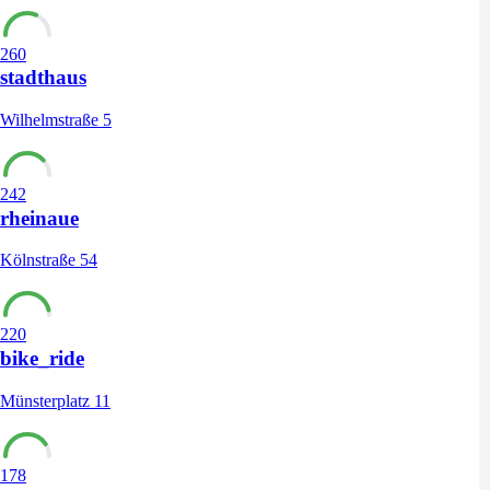
260
stadthaus
Wilhelmstraße 5
242
rheinaue
Kölnstraße 54
220
bike_ride
Münsterplatz 11
178