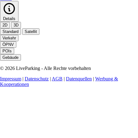
Details
2D
3D
Standard
Satellit
Verkehr
ÖPNV
POIs
Gebäude
© 2026 LiveParking - Alle Rechte vorbehalten
Impressum
|
Datenschutz
|
AGB
|
Datenquellen
|
Werbung &
Kooperationen