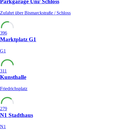
Parkgarage Uni/ Schloss
Zufahrt über Bismarckstraße / Schloss
396
Marktplatz G1
G1
311
Kunsthalle
Friedrichsplatz
279
N1 Stadthaus
N1