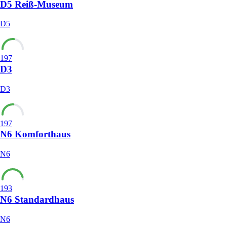
D5 Reiß-Museum
D5
197
D3
D3
197
N6 Komforthaus
N6
193
N6 Standardhaus
N6