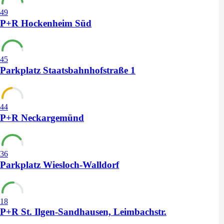
49
P+R Hockenheim Süd
45
Parkplatz Staatsbahnhofstraße 1
44
P+R Neckargemünd
36
Parkplatz Wiesloch-Walldorf
18
P+R St. Ilgen-Sandhausen, Leimbachstr.