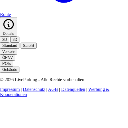
Route
Details
2D
3D
Standard
Satellit
Verkehr
ÖPNV
POIs
Gebäude
© 2026 LiveParking - Alle Rechte vorbehalten
Impressum
|
Datenschutz
|
AGB
|
Datenquellen
|
Werbung &
Kooperationen